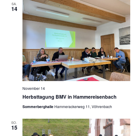
SA.
14
November 14
Herbsttagung BMV in Hammereisenbach
Sommerberghalle
Hammerackerweg 11, Vöhrenbach
SO.
15